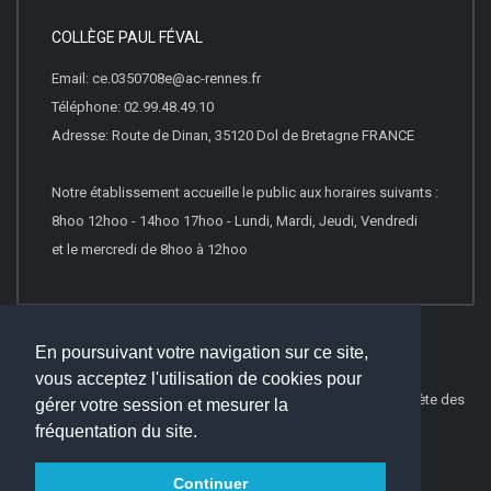
COLLÈGE PAUL FÉVAL
Email: ce.0350708e@ac-rennes.fr
Téléphone: 02.99.48.49.10
Adresse: Route de Dinan, 35120 Dol de Bretagne FRANCE
Notre établissement accueille le public aux horaires suivants :
8hoo 12hoo - 14hoo 17hoo - Lundi, Mardi, Jeudi, Vendredi
et le mercredi de 8hoo à 12hoo
En poursuivant votre navigation sur ce site,
vous acceptez l'utilisation de cookies pour
© 2021
Websco Innovations
-
Mentions Légales
-
Liste Complète des
gérer votre session et mesurer la
articles
fréquentation du site.
Continuer