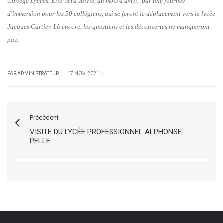
Collège Lycées. Elle sera suivie, au mois d'avril, par une journée
d'immersion pour les 50 collégiens, qui se feront le déplacement vers le lycée
Jacques Cartier. Là encore, les questions et les découvertes ne manqueront
pas.
|
|
PAR ADMINISTRATEUR
17 NOV. 2021
Précédent
VISITE DU LYCÉE PROFESSIONNEL ALPHONSE
PELLE