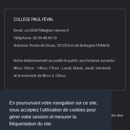
COLLÈGE PAUL FÉVAL
Email: ce.0350708e@ac-rennes.fr
Téléphone: 02.99.48.49.10
Adresse: Route de Dinan, 35120 Dol de Bretagne FRANCE
Notre établissement accueille le public aux horaires suivants :
8hoo 12hoo - 14hoo 17hoo - Lundi, Mardi, Jeudi, Vendredi
et le mercredi de 8hoo à 12hoo
En poursuivant votre navigation sur ce site,
vous acceptez l'utilisation de cookies pour
© 2021
Websco Innovations
-
Mentions Légales
-
Liste Complète des
gérer votre session et mesurer la
articles
fréquentation du site.