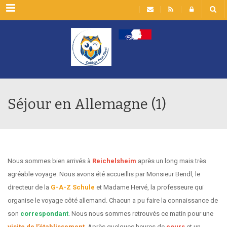
Rubriques
Séjour en Allemagne (1)
Nous sommes bien arrivés à
Reichelsheim
après un long mais très
agréable voyage. Nous avons été accueillis par Monsieur Bendl, le
directeur de la
G-A-Z Schule
et Madame Hervé, la professeure qui
organise le voyage côté allemand. Chacun a pu faire la connaissance de
son
correspondant
. Nous nous sommes retrouvés ce matin pour une
visite de l’établissement
. Après quelques heures de
cours
et un