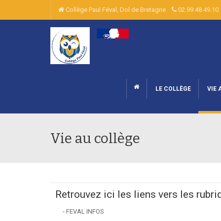
Collège Paul Féval, Dol de Bretagne
02.99.48.49.
LE COLLÈGE
VIE 
Vie au collège
Retrouvez ici les liens vers les rubri
- FEVAL INFOS