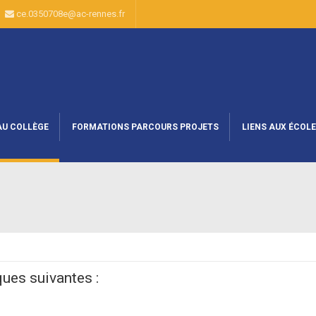
10
ce.0350708e@ac-rennes.fr
AU COLLÈGE
FORMATIONS PARCOURS PROJETS
LIENS AUX ÉCOLE
ques suivantes :