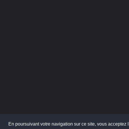
© 2021
Websco Innovations
-
Mentions Légales
-
Liste Comp
En poursuivant votre navigation sur ce site, vous acceptez l'